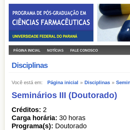
PÁGINA INICIAL
NOTÍCIAS
FALE CONOSCO
Disciplinas
Você está em:
Página inicial
»
Disciplinas
»
Semin
Seminários III (Doutorado)
Créditos:
2
Carga horária:
30 horas
Programa(s):
Doutorado