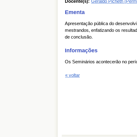
Docente(s):
Geraldo Picheth (Perm
Ementa
Apresentação pública do desenvolvi
mestrandos, enfatizando os resultad
de conclusão.
Informações
Os Seminários acontecerão no perí
« voltar