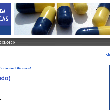
 CONOSCO
M
Seminários II (Mestrado)
ado)
o