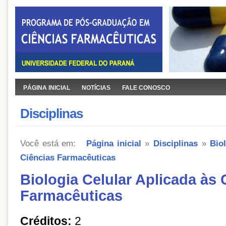
PÁGINA INICIAL
NOTÍCIAS
FALE CONOSCO
Disciplinas
Você está em:
Página inicial
»
Disciplinas
»
Bio
Ciências Farmacêuticas
Biologia Celular Aplicada às 
Farmacêuticas
Créditos:
2