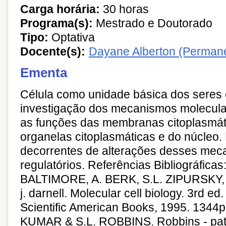
Carga horária:
30 horas
Programa(s):
Mestrado e Doutorado
Tipo:
Optativa
Docente(s):
Dayane Alberton (Perman
Ementa
Célula como unidade básica dos seres 
investigação dos mecanismos molecula
as funções das membranas citoplasmáti
organelas citoplasmáticas e do núcleo.
decorrentes de alterações desses me
regulatórios. Referências Bibliográfica
BALTIMORE, A. BERK, S.L. ZIPURSKY
j. darnell. Molecular cell biology. 3rd ed
Scientific American Books, 1995. 1344
KUMAR & S.L. ROBBINS. Robbins - path