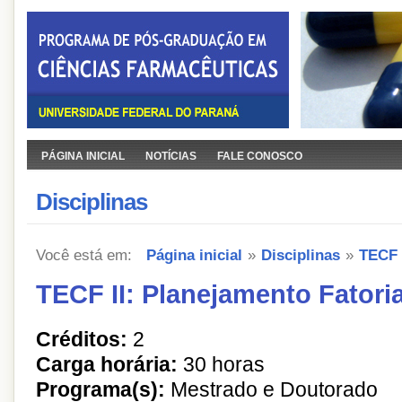
PÁGINA INICIAL
NOTÍCIAS
FALE CONOSCO
Disciplinas
Você está em:
Página inicial
»
Disciplinas
»
TECF 
TECF II: Planejamento Fatoria
Créditos:
2
Carga horária:
30 horas
Programa(s):
Mestrado e Doutorado