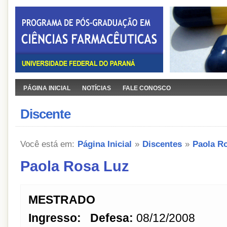
PÁGINA INICIAL
NOTÍCIAS
FALE CONOSCO
Discente
Você está em:
Página Inicial
»
Discentes
»
Paola R
Paola Rosa Luz
MESTRADO
Ingresso:
Defesa:
08/12/2008