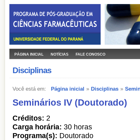
PÁGINA INICIAL
NOTÍCIAS
FALE CONOSCO
Disciplinas
Você está em:
Página inicial
»
Disciplinas
»
Semin
Seminários IV (Doutorado)
Créditos:
2
Carga horária:
30 horas
Programa(s):
Doutorado