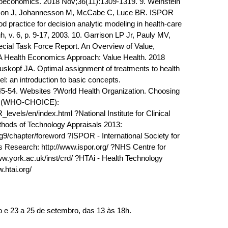
economics. 2018 Nov;36(11):1309-1319. 9. Weinstein
kson J, Johannesson M, McCabe C, Luce BR. ISPOR
d practice for decision analytic modeling in health-care
h, v. 6, p. 9-17, 2003. 10. Garrison LP Jr, Pauly MV,
ial Task Force Report. An Overview of Value,
A Health Economics Approach: Value Health. 2018
uskopf JA. Optimal assignment of treatments to health
l: an introduction to basic concepts.
-54. Websites ?World Health Organization. Choosing
ive (WHO-CHOICE):
levels/en/index.html ?National Institute for Clinical
thods of Technology Appraisals 2013:
9/chapter/foreword ?ISPOR - International Society for
esearch: http://www.ispor.org/ ?NHS Centre for
w.york.ac.uk/inst/crd/ ?HTAi - Health Technology
.htai.org/
o e 23 a 25 de setembro, das 13 às 18h.