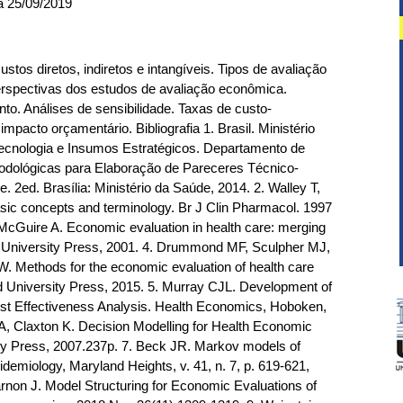
a 25/09/2019
tos diretos, indiretos e intangíveis. Tipos de avaliação
rspectivas dos estudos de avaliação econômica.
to. Análises de sensibilidade. Taxas de custo-
impacto orçamentário. Bibliografia 1. Brasil. Ministério
Tecnologia e Insumos Estratégicos. Departamento de
etodológicas para Elaboração de Pareceres Técnico-
e. 2ed. Brasília: Ministério da Saúde, 2014. 2. Walley T,
c concepts and terminology. Br J Clin Pharmacol. 1997
cGuire A. Economic evaluation in health care: merging
rd University Press, 2001. 4. Drummond MF, Sculpher MJ,
. Methods for the economic evaluation of health care
 University Press, 2015. 5. Murray CJL. Development of
t Effectiveness Analysis. Health Economics, Hoboken,
gs A, Claxton K. Decision Modelling for Health Economic
ity Press, 2007.237p. 7. Beck JR. Markov models of
Epidemiology, Maryland Heights, v. 41, n. 7, p. 619-621,
 Karnon J. Model Structuring for Economic Evaluations of