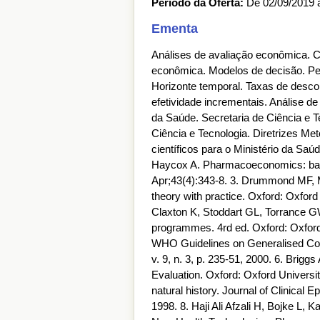
Período da Oferta:
De 02/09/2019 
Ementa
Análises de avaliação econômica. Cus
econômica. Modelos de decisão. Pe
Horizonte temporal. Taxas de descon
efetividade incrementais. Análise de 
da Saúde. Secretaria de Ciência e 
Ciência e Tecnologia. Diretrizes M
científicos para o Ministério da Saúd
Haycox A. Pharmacoeconomics: basi
Apr;43(4):343-8. 3. Drummond MF, M
theory with practice. Oxford: Oxfo
Claxton K, Stoddart GL, Torrance GW
programmes. 4rd ed. Oxford: Oxford
WHO Guidelines on Generalised Cos
v. 9, n. 3, p. 235-51, 2000. 6. Brig
Evaluation. Oxford: Oxford Univers
natural history. Journal of Clinical 
1998. 8. Haji Ali Afzali H, Bojke L,