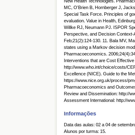
New Health Technologies. Pharmaco
MC, O'Brien B, Hornberger J, Jac
Special Task Force. Principles of goo
evaluation. Value in Health, Edinburg
Willke RJ, Neumann PJ. ISPOR Spec
Perspective, and Decision Context-
Feb;21(2):124-130. 11. Bala MV, Ma
states using a Markov decision mode
Pharmacoeconomics. 2006;24(4):345
Interventions that are Cost Effect
http://www.who.int/choice/costs/CER_
Excellence (NICE). Guide to the Me
https://www.nice.org.uk/process/pmg
Pharmacoeconomics and Outcomes R
Review and Dissemination: http://ww
Assessment International: http://www
Informações
Data das aulas: 02 a 04 de setembr
Alunos por turma: 15.