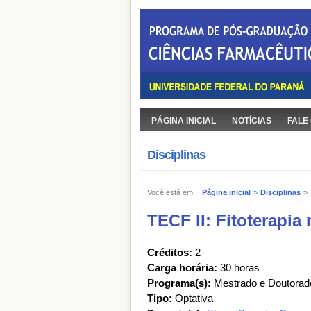
PÁGINA INICIAL
NOTÍCIAS
FALE
Disciplinas
Você está em:
Página inicial
»
Disciplinas
»
TECF II: Fitoterapia
Créditos:
2
Carga horária:
30 horas
Programa(s):
Mestrado e Doutorad
Tipo:
Optativa