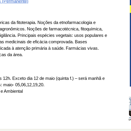
s (Permanente)
icas da fitoterapia. Noções da etnofarmacologia e
 agronômicos. Noções de farmacotécnica, fitoquímica,
gilância. Principais espécies vegetais: usos populares e
ntas medicinais de eficácia comprovada. Bases
plicada à atenção primária à saúde. Farmácias vivas.
icas da área.
s 12h. Exceto dia 12 de maio (quinta f.) – será manhã e
: maio- 05,06,12,19,20.
 e Ambiental