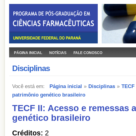
PÁGINA INICIAL
NOTÍCIAS
FALE CONOSCO
Disciplinas
Você está em:
Página inicial
»
Disciplinas
»
TECF 
patrimônio genético brasileiro
TECF II: Acesso e remessas 
genético brasileiro
Créditos:
2