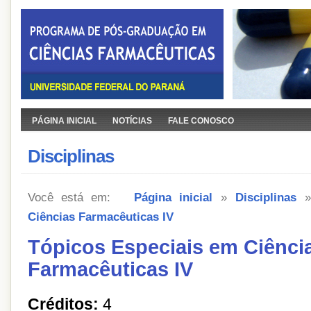
PÁGINA INICIAL
NOTÍCIAS
FALE CONOSCO
Disciplinas
Você está em:
Página inicial
»
Disciplinas
Ciências Farmacêuticas IV
Tópicos Especiais em Ciênci
Farmacêuticas IV
Créditos:
4