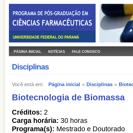
PÁGINA INICIAL
NOTÍCIAS
FALE CONOSCO
Disciplinas
Você está em:
Página inicial
»
Disciplinas
»
Biote
Biotecnologia de Biomassa
Créditos:
2
Carga horária:
30 horas
Programa(s):
Mestrado e Doutorado