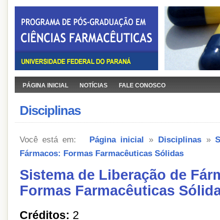
PÁGINA INICIAL
NOTÍCIAS
FALE CONOSCO
Disciplinas
Você está em:
Página inicial
»
Disciplinas
»
S
Fármacos: Formas Farmacêuticas Sólidas
Sistema de Liberação de Fár
Formas Farmacêuticas Sólid
Créditos:
2