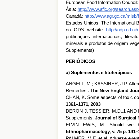
European Food Information Council
Ásia:
http://www.afic.org/search.as
Canadá:
http://www.agr.gc.ca/misb/
Estados Unidos: The International B
no ODS website
http://odp.od.nih
publicações internacionais, literat
minerais e produtos de origem veg
Supplements)
PERIÓDICOS
a) Suplementos e fitoterápicos
ANGELL, M.; KASSIRER, J.P. Altern
Remedies .
The New England Journa
CHAN, K. Some aspects of toxic co
1361–1371, 2003
DERON J. TESSIER, M.D.,1 AND D
Supplements.
Journal of Surgical 
ELVIN-LEWIS, M. Should we b
Ethnopharmacology, v. 75 p. 141–
PALMER, M.E. et al. Adverse events