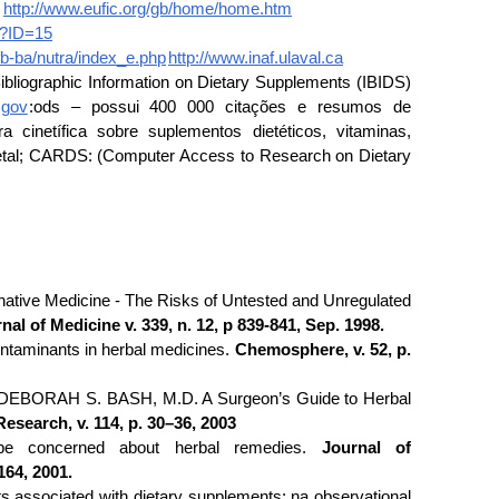
:
http://www.eufic.org/gb/home/home.htm
p?ID=15
fb-ba/nutra/index_e.php
http://www.inaf.ulaval.ca
ibliographic Information on Dietary Supplements (IBIDS)
.gov
:ods – possui 400 000 citações e resumos de
ura cinetífica sobre suplementos dietéticos, vitaminas,
etal; CARDS: (Computer Access to Research on Dietary
ative Medicine - The Risks of Untested and Unregulated
l of Medicine v. 339, n. 12, p 839-841, Sep. 1998.
ntaminants in herbal medicines.
Chemosphere, v. 52, p.
EBORAH S. BASH, M.D. A Surgeon’s Guide to Herbal
Research, v. 114, p. 30–36, 2003
e concerned about herbal remedies.
Journal of
164, 2001.
 associated with dietary supplements: na observational