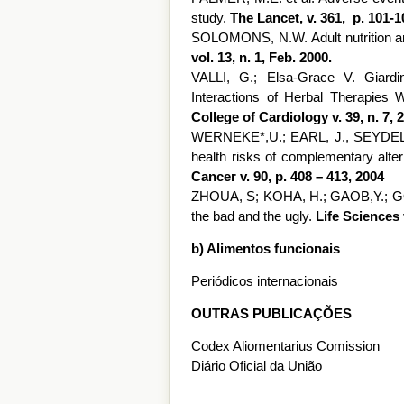
study.
The Lancet, v. 361, p. 101-1
SOLOMONS, N.W. Adult nutrition and
vol. 13, n. 1, Feb. 2000.
VALLI, G.; Elsa-Grace V. Giard
Interactions of Herbal Therapies 
College of Cardiology v. 39, n. 7, 
WERNEKE*,U.; EARL, J., SEYDEL,
health risks of complementary alte
Cancer v. 90, p. 408 – 413, 2004
ZHOUA, S; KOHA, H.; GAOB,Y.; GON
the bad and the ugly.
Life Sciences 
b) Alimentos funcionais
Periódicos internacionais
OUTRAS PUBLICAÇÕES
Codex Aliomentarius Comission
Diário Oficial da União