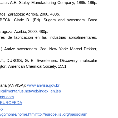
atur: A.E. Staley Manufacturing Company, 1995. 196p.
s. Zaragoza: Acribia, 2000. 480p.
K, Clarie B. (Ed). Sugars and sweetners. Boca
ragoza: Acribia, 2000. 480p.
es de fabricación en las industrias aproalimentares.
 Aative sweeteners. 2ed. New York: Marcel Dekker,
; DUBOIS, G. E. Sweeteners. Discovery, molecular
ton: American Chemical Society, 1991.
itária (ANVISA):
www.anvisa.gov.br
exalimentarius.net/web/index_en.jsp
ents.com
.uk/EUROFEDA
uy
rg/gb/home/home.htm
http://europe.ilsi.org/passclaim