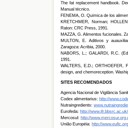
The fat replacement handbook. Dec
Manual técnico.
FENEMA, O. Química de los alimento
KRETCHMER, Norman; HOLLENBEC
Raton: CRC Press, 1991.
MAZZA, G. Alimentos fucionales. Za
MULTON, E. Aditivos y auauxiliar
Zaragoza: Acribia, 2000.
NABORS, L.; GALARDI, R.C. (Ed.)
1991.
WALTERS, E.D.; ORTHOEFER, F.T.
design, and chemoreception. Washig
SITES RECOMENDADOS
Agencia Nacional de Vigilância San
Codex alimentarius:
http://www.cod
Nutraingredients:
www.nutraingredi
Eurofeda:
http://www.ifr.bbsrc.ac
Mercosul:
http://www.mercosur.org.
União Européia:
http://www.eufic.o