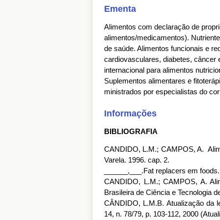
Ementa
Alimentos com declaração de proprie
alimentos/medicamentos). Nutrientes
de saúde. Alimentos funcionais e r
cardiovasculares, diabetes, câncer 
internacional para alimentos nutric
Suplementos alimentares e fitoteráp
ministrados por especialistas do co
Informações
BIBLIOGRAFIA
CANDIDO, L.M.; CAMPOS, A. Alimento
Varela. 1996. cap. 2.
______,___.Fat replacers em foods. 
CANDIDO, L.M.; CAMPOS, A. Alime
Brasileira de Ciência e Tecnologia d
CÂNDIDO, L.M.B. Atualização da leg
14, n. 78/79, p. 103-112, 2000 (Atua