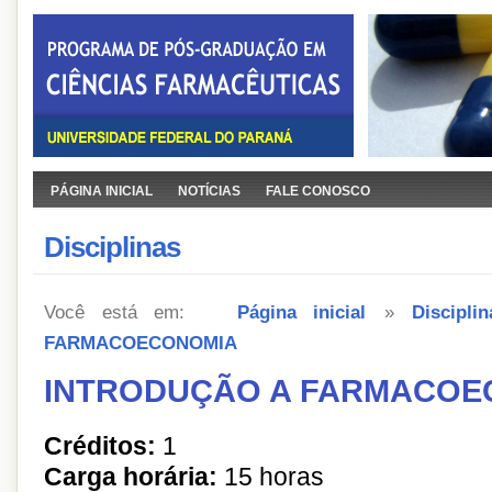
PÁGINA INICIAL
NOTÍCIAS
FALE CONOSCO
Disciplinas
Você está em:
Página inicial
»
Disciplin
FARMACOECONOMIA
INTRODUÇÃO A FARMACOE
Créditos:
1
Carga horária:
15 horas