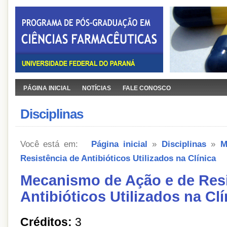
PÁGINA INICIAL
NOTÍCIAS
FALE CONOSCO
Disciplinas
Você está em:
Página inicial
»
Disciplinas
»
M
Resistência de Antibióticos Utilizados na Clínica
Mecanismo de Ação e de Resi
Antibióticos Utilizados na Clí
Créditos:
3