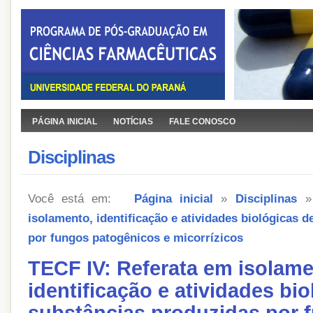
PÁGINA INICIAL
NOTÍCIAS
FALE CONOSCO
Disciplinas
Você está em:
Página inicial
»
Disciplinas
isolamento, identificação e atividades biológicas 
por fungos patogênicos e micorrízicos
TECF IV: Referata em isolame
identificação e atividades bi