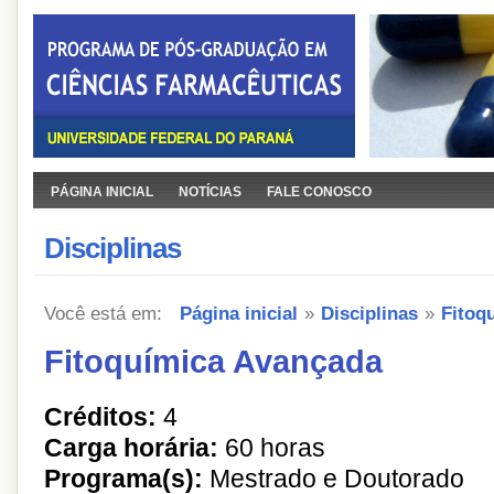
PÁGINA INICIAL
NOTÍCIAS
FALE CONOSCO
Disciplinas
Você está em:
Página inicial
»
Disciplinas
»
Fitoq
Fitoquímica Avançada
Créditos:
4
Carga horária:
60 horas
Programa(s):
Mestrado e Doutorado