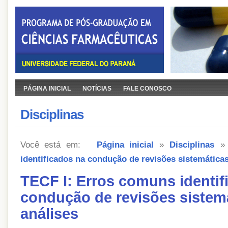
PÁGINA INICIAL
NOTÍCIAS
FALE CONOSCO
Disciplinas
Você está em:
Página inicial
»
Disciplinas
identificados na condução de revisões sistemática
TECF I: Erros comuns identif
condução de revisões sistemá
análises