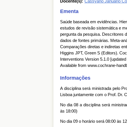
Docente(s):
Cassyano Januário Co
Ementa
Saúde baseada em evidências. Hier
estudos de revisão sistemática e m
pergunta da pesquisa. Descritores 
dados de fontes primárias. Meta-análi
Comparações diretas e indiretas ent
Higgins JPT, Green S (Editors). Co
Interventions Version 5.1.0 [update
Available from www.cochrane-handb
Informações
A disciplina será ministrada pelo 
Lisboa juntamente com o Prof. Dr. 
No dia 08 a disciplina será ministr
às 18:00)
No dia 09 o horário será 08:00 às 1