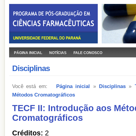
PÁGINA INICIAL
NOTÍCIAS
FALE CONOSCO
Disciplinas
Você está em:
Página inicial
»
Disciplinas
»
Métodos Cromatográficos
TECF II: Introdução aos Mét
Cromatográficos
Créditos:
2