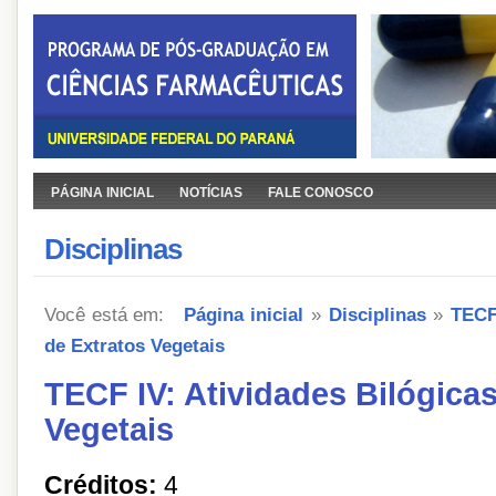
PÁGINA INICIAL
NOTÍCIAS
FALE CONOSCO
Disciplinas
Você está em:
Página inicial
»
Disciplinas
»
TECF
de Extratos Vegetais
TECF IV: Atividades Bilógicas
Vegetais
Créditos:
4