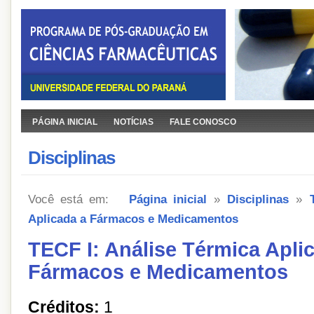
PÁGINA INICIAL
NOTÍCIAS
FALE CONOSCO
Disciplinas
Você está em:
Página inicial
»
Disciplinas
»
Aplicada a Fármacos e Medicamentos
TECF I: Análise Térmica Apli
Fármacos e Medicamentos
Créditos:
1