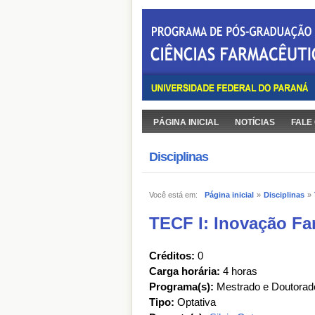
PÁGINA INICIAL
NOTÍCIAS
FALE
Disciplinas
Você está em:
Página inicial
»
Disciplinas
»
TECF I: Inovação F
Créditos:
0
Carga horária:
4 horas
Programa(s):
Mestrado e Doutorad
Tipo:
Optativa