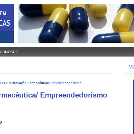
 CONOSCO
M
TECF I: Inovação Farmacêutica/ Empreendedorismo
armacêutica/ Empreendedorismo
o