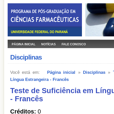
PÁGINA INICIAL
NOTÍCIAS
FALE CONOSCO
Disciplinas
Você está em:
Página inicial
»
Disciplinas
»
Língua Estrangeira - Francês
Teste de Suficiência em Líng
- Francês
Créditos:
0