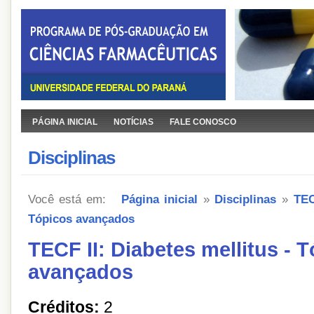
PÁGINA INICIAL
NOTÍCIAS
FALE CONOSCO
Disciplinas
Você está em:
Página inicial
»
Disciplinas
»
TEC
Tópicos avançados
TECF II: Diabetes mellitus - 
avançados
Créditos:
2