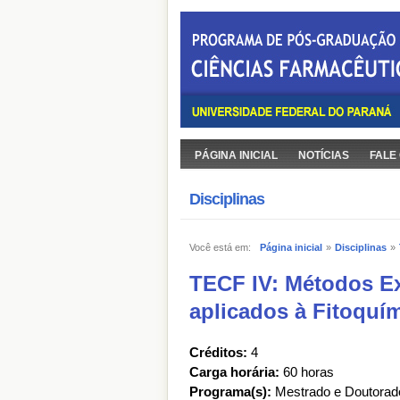
PÁGINA INICIAL
NOTÍCIAS
FALE
Disciplinas
Você está em:
Página inicial
»
Disciplinas
»
TECF IV: Métodos Ex
aplicados à Fitoquí
Créditos:
4
Carga horária:
60 horas
Programa(s):
Mestrado e Doutorad