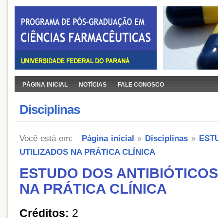
PÁGINA INICIAL
NOTÍCIAS
FALE CONOSCO
Disciplinas
Você está em:
Página inicial
»
Disciplinas
»
EST
UTILIZADOS NA PRÁTICA CLÍNICA
ESTUDO DOS ANTIBIÓTICOS
NA PRÁTICA CLÍNICA
Créditos:
2