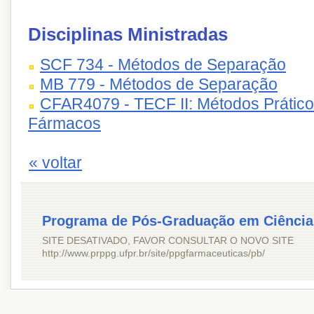
Disciplinas Ministradas
SCF 734 - Métodos de Separação
MB 779 - Métodos de Separação
CFAR4079 - TECF II: Métodos Prático
Fármacos
« voltar
Programa de Pós-Graduação em Ciência
SITE DESATIVADO, FAVOR CONSULTAR O NOVO SITE
http://www.prppg.ufpr.br/site/ppgfarmaceuticas/pb/