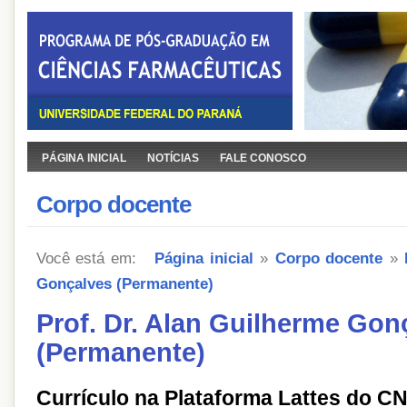
PÁGINA INICIAL
NOTÍCIAS
FALE CONOSCO
Corpo docente
Você está em:
Página inicial
»
Corpo docente
»
Gonçalves (Permanente)
Prof. Dr. Alan Guilherme Gon
(Permanente)
Currículo na Plataforma Lattes do C