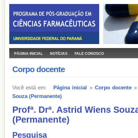
PÁGINA INICIAL
NOTÍCIAS
FALE CONOSCO
Corpo docente
Você está em:
Página inicial
»
Corpo docente
Souza (Permanente)
Profª. Drª. Astrid Wiens Souz
(Permanente)
Pesquisa