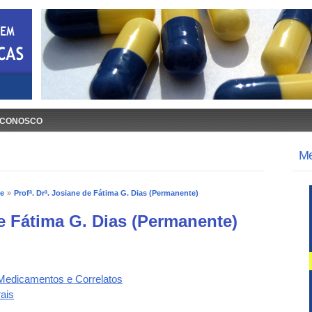
 CONOSCO
M
e
»
Profª. Drª. Josiane de Fátima G. Dias (Permanente)
de Fátima G. Dias (Permanente)
Medicamentos e Correlatos
ais