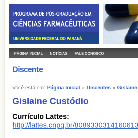
PÁGINA INICIAL
NOTÍCIAS
FALE CONOSCO
Discente
Você está em:
Página Inicial
»
Discentes
»
Gislaine
Gislaine Custódio
Currículo Lattes:
http://lattes.cnpq.br/808933031416061