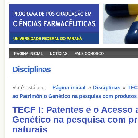
PÁGINA INICIAL
NOTÍCIAS
FALE CONOSCO
Disciplinas
Você está em:
Página inicial
»
Disciplinas
»
TEC
ao Patrimônio Genético na pesquisa com produtos 
TECF I: Patentes e o Acesso 
Genético na pesquisa com p
naturais